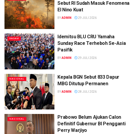
Sebut RI Sudah Masuk Fenomena
El Nino Kuat
BY
ADMIN
29 JULI 2026
Idemitsu BLU CRU Yamaha
RAGAM
Sunday Race Terheboh Se-Asia
Pasifik
BY
ADMIN
29 JULI 2026
Kepala BGN Sebut 833 Dapur
NASIONAL
MBG Ditutup Permanen
BY
ADMIN
28 JULI 2026
Prabowo Belum Ajukan Calon
NASIONAL
Definitif Gubernur BI Pengganti
Perry Warjiyo