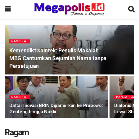
NASIONAL
Kemendiktisaintek: Penulis Makalah
MBG Cantumkan Sejumlah Nama tanpa
Persetujuan
NASIONAL
BANJARBAR
Daftar Inovasi BRIN Dipamerkan ke Prabowo:
Diatonis X
Genteng hingga Nuklir
Lewat Show
Ragam