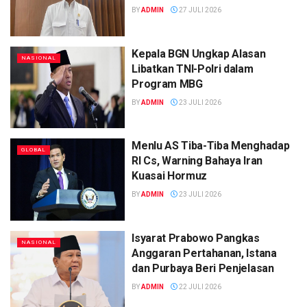
BY
ADMIN
27 JULI 2026
Kepala BGN Ungkap Alasan
NASIONAL
Libatkan TNI-Polri dalam
Program MBG
BY
ADMIN
23 JULI 2026
Menlu AS Tiba-Tiba Menghadap
GLOBAL
RI Cs, Warning Bahaya Iran
Kuasai Hormuz
BY
ADMIN
23 JULI 2026
Isyarat Prabowo Pangkas
NASIONAL
Anggaran Pertahanan, Istana
dan Purbaya Beri Penjelasan
BY
ADMIN
22 JULI 2026