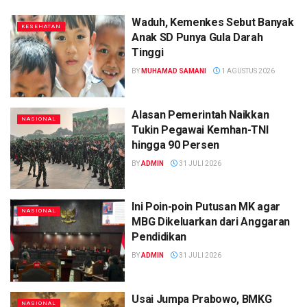
Waduh, Kemenkes Sebut Banyak
KESEHATAN
Anak SD Punya Gula Darah
Tinggi
BY
MUHAMAD SAMANI
1 AGUSTUS 2026
Alasan Pemerintah Naikkan
NASIONAL
Tukin Pegawai Kemhan-TNI
hingga 90 Persen
BY
ADMIN
31 JULI 2026
Ini Poin-poin Putusan MK agar
NASIONAL
MBG Dikeluarkan dari Anggaran
Pendidikan
BY
ADMIN
31 JULI 2026
Usai Jumpa Prabowo, BMKG
NASIONAL