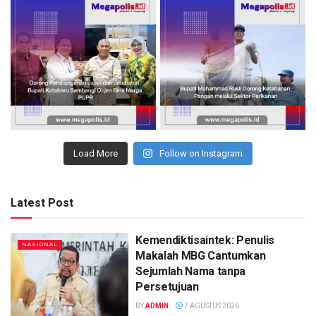
Load More
Follow on Instagram
Latest Post
Kemendiktisaintek: Penulis
NASIONAL
Makalah MBG Cantumkan
Sejumlah Nama tanpa
Persetujuan
BY
ADMIN
7 AGUSTUS 2026