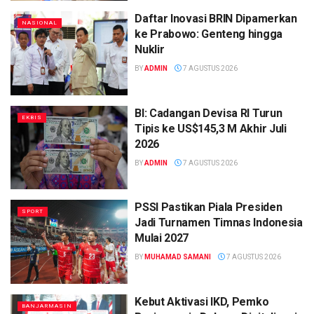
Daftar Inovasi BRIN Dipamerkan
NASIONAL
ke Prabowo: Genteng hingga
Nuklir
BY
ADMIN
7 AGUSTUS 2026
BI: Cadangan Devisa RI Turun
EKBIS
Tipis ke US$145,3 M Akhir Juli
2026
BY
ADMIN
7 AGUSTUS 2026
PSSI Pastikan Piala Presiden
SPORT
Jadi Turnamen Timnas Indonesia
Mulai 2027
BY
MUHAMAD SAMANI
7 AGUSTUS 2026
Kebut Aktivasi IKD, Pemko
BANJARMASIN