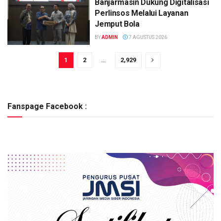
Banjarmasin Dukung Digitalisasi
Perlinsos Melalui Layanan
Jemput Bola
BY
ADMIN
7 AGUSTUS 2026
1
2
…
2,929
Fanspage Facebook :