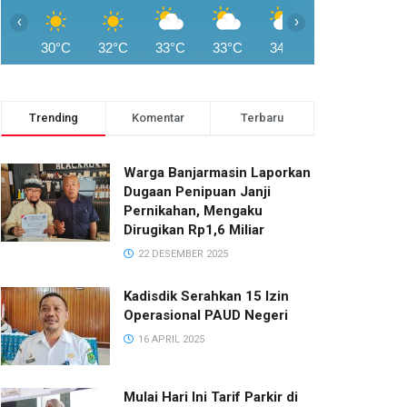
‹
›
30°C
32°C
33°C
33°C
34°C
34°C
34°
Trending
Komentar
Terbaru
Warga Banjarmasin Laporkan
Dugaan Penipuan Janji
Pernikahan, Mengaku
Dirugikan Rp1,6 Miliar
22 DESEMBER 2025
Kadisdik Serahkan 15 Izin
Operasional PAUD Negeri
16 APRIL 2025
Mulai Hari Ini Tarif Parkir di