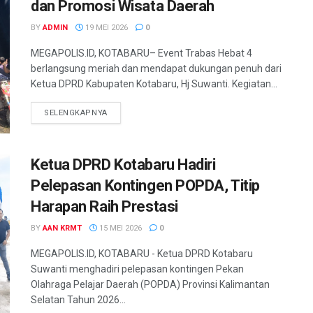
dan Promosi Wisata Daerah
BY
ADMIN
19 MEI 2026
0
MEGAPOLIS.ID, KOTABARU– Event Trabas Hebat 4
berlangsung meriah dan mendapat dukungan penuh dari
Ketua DPRD Kabupaten Kotabaru, Hj Suwanti. Kegiatan...
SELENGKAPNYA
Ketua DPRD Kotabaru Hadiri
Pelepasan Kontingen POPDA, Titip
Harapan Raih Prestasi
BY
AAN KRMT
15 MEI 2026
0
MEGAPOLIS.ID, KOTABARU - Ketua DPRD Kotabaru
Suwanti menghadiri pelepasan kontingen Pekan
Olahraga Pelajar Daerah (POPDA) Provinsi Kalimantan
Selatan Tahun 2026...