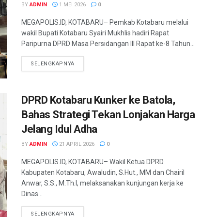
BY
ADMIN
1 MEI 2026
0
MEGAPOLIS.ID, KOTABARU– Pemkab Kotabaru melalui
wakil Bupati Kotabaru Syairi Mukhlis hadiri Rapat
Paripurna DPRD Masa Persidangan III Rapat ke-8 Tahun...
SELENGKAPNYA
DPRD Kotabaru Kunker ke Batola,
Bahas Strategi Tekan Lonjakan Harga
Jelang Idul Adha
BY
ADMIN
21 APRIL 2026
0
MEGAPOLIS.ID, KOTABARU– Wakil Ketua DPRD
Kabupaten Kotabaru, Awaludin, S.Hut., MM dan Chairil
Anwar, S.S., M.Th.I, melaksanakan kunjungan kerja ke
Dinas...
SELENGKAPNYA