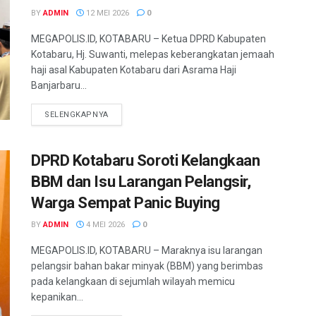
BY
ADMIN
12 MEI 2026
0
MEGAPOLIS.ID, KOTABARU – Ketua DPRD Kabupaten
Kotabaru, Hj. Suwanti, melepas keberangkatan jemaah
haji asal Kabupaten Kotabaru dari Asrama Haji
Banjarbaru...
SELENGKAPNYA
DPRD Kotabaru Soroti Kelangkaan
BBM dan Isu Larangan Pelangsir,
Warga Sempat Panic Buying
BY
ADMIN
4 MEI 2026
0
MEGAPOLIS.ID, KOTABARU – Maraknya isu larangan
pelangsir bahan bakar minyak (BBM) yang berimbas
pada kelangkaan di sejumlah wilayah memicu
kepanikan...