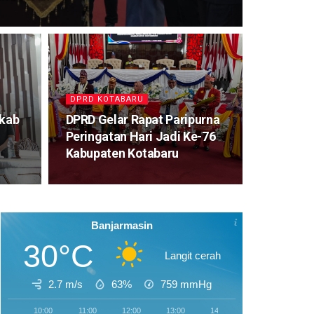
DPRD KOTABARU
kab
DPRD Gelar Rapat Paripurna
Peringatan Hari Jadi Ke-76
Kabupaten Kotabaru
Banjarmasin
30°C
Langit cerah
2.7 m/s
63%
759
mmHg
10:00
11:00
12:00
13:00
14:00
15:00
16:0