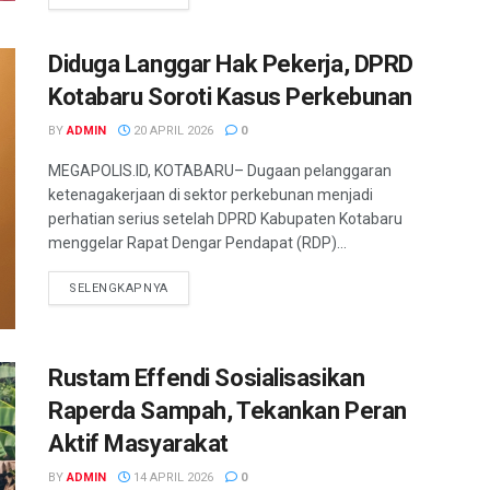
Diduga Langgar Hak Pekerja, DPRD
Kotabaru Soroti Kasus Perkebunan
BY
ADMIN
20 APRIL 2026
0
MEGAPOLIS.ID, KOTABARU– Dugaan pelanggaran
ketenagakerjaan di sektor perkebunan menjadi
perhatian serius setelah DPRD Kabupaten Kotabaru
menggelar Rapat Dengar Pendapat (RDP)...
SELENGKAPNYA
Rustam Effendi Sosialisasikan
Raperda Sampah, Tekankan Peran
Aktif Masyarakat
BY
ADMIN
14 APRIL 2026
0