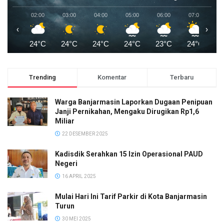
02:00
03:00
04:00
05:00
06:00
07:00
0
‹
›
24°C
24°C
24°C
24°C
23°C
24°C
2
Trending
Komentar
Terbaru
Warga Banjarmasin Laporkan Dugaan Penipuan
Janji Pernikahan, Mengaku Dirugikan Rp1,6
Miliar
22 DESEMBER 2025
Kadisdik Serahkan 15 Izin Operasional PAUD
Negeri
16 APRIL 2025
Mulai Hari Ini Tarif Parkir di Kota Banjarmasin
Turun
30 MEI 2025