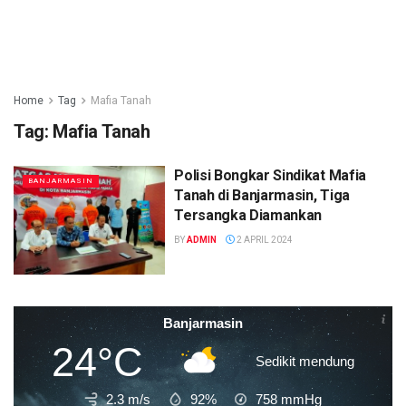
Home
Tag
Mafia Tanah
Tag:
Mafia Tanah
Polisi Bongkar Sindikat Mafia
BANJARMASIN
Tanah di Banjarmasin, Tiga
Tersangka Diamankan
BY
ADMIN
2 APRIL 2024
Banjarmasin
24°C
Sedikit mendung
2.3 m/s
92%
758
mmHg