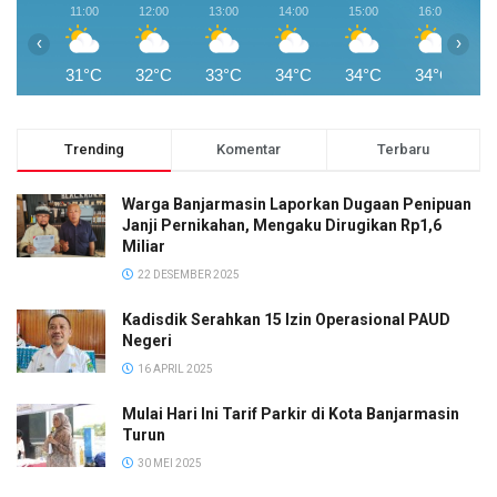
11:00
12:00
13:00
14:00
15:00
16:00
1
‹
›
31°C
32°C
33°C
34°C
34°C
34°C
3
Trending
Komentar
Terbaru
Warga Banjarmasin Laporkan Dugaan Penipuan
Janji Pernikahan, Mengaku Dirugikan Rp1,6
Miliar
22 DESEMBER 2025
Kadisdik Serahkan 15 Izin Operasional PAUD
Negeri
16 APRIL 2025
Mulai Hari Ini Tarif Parkir di Kota Banjarmasin
Turun
30 MEI 2025