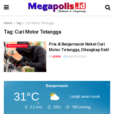
Home
Tag
Curi Motor Tetangga
Tag:
Curi Motor Tetangga
Pria di Banjarmasin Nekat Curi
BANJARMASIN
Motor Tetangga, Ditangkap Deh!
BY
ADMIN
6 AGUSTUS 2024
Banjarmasin
31°C
Langit awan rusak
2.1 m/s
53%
760
mmHg