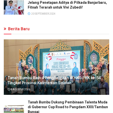
Jelang Penetapan Aditya di Pilkada Banjarbaru,
Fitnah Terarah untuk Vivi Zubedi!
20 SEPTEMBER 2024
Berita Baru
Tanah Bumbu Raih 4 Penghargaan di HKG PKK ke-54
Tingkat Provinsi Kalimantan Selatan
8 AGUSTUS 2026
Tanah Bumbu Dukung Pembinaan Talenta Muda
di Gubernur Cup Road to Pangdam XXII/Tambun
Bungai