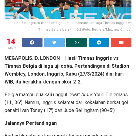
ude Bellingham mencetak gol untuk memastikan laga Timnas Inggris vs
Timnas Belgia berakhir 2-2 (Foto: Reuters/Matthew Childs)
14
SHARES
MEGAPOLIS.ID, LONDON
–
Hasil Timnas Inggris vs
Timnas Belgia
di laga uji coba. Pertandingan di Stadion
Wembley, London, Inggris, Rabu (27/3/2024) dini hari
WIB, itu berakhir dengan skor 2-2.
Belgia mampu dua kali unggul lewat
brace
Youri Tielemans
(11′, 36′). Namun, Inggris selamat dari kekalahan berkat gol
penalti Ivan Toney (17′) dan Jude Bellingham (90+5′).
Jalannya Pertandingan
Bertindak sebagai tuan rumah, Inggris mendominasi