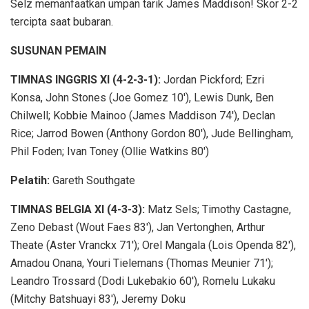
Selz memanfaatkan umpan tarik James Maddison! Skor 2-2
tercipta saat bubaran.
SUSUNAN PEMAIN
TIMNAS INGGRIS XI (4-2-3-1):
Jordan Pickford; Ezri
Konsa, John Stones (Joe Gomez 10′), Lewis Dunk, Ben
Chilwell; Kobbie Mainoo (James Maddison 74′), Declan
Rice; Jarrod Bowen (Anthony Gordon 80′), Jude Bellingham,
Phil Foden; Ivan Toney (Ollie Watkins 80′)
Pelatih:
Gareth Southgate
TIMNAS BELGIA XI (4-3-3):
Matz Sels; Timothy Castagne,
Zeno Debast (Wout Faes 83′), Jan Vertonghen, Arthur
Theate (Aster Vranckx 71′); Orel Mangala (Lois Openda 82′),
Amadou Onana, Youri Tielemans (Thomas Meunier 71′);
Leandro Trossard (Dodi Lukebakio 60′), Romelu Lukaku
(Mitchy Batshuayi 83′), Jeremy Doku