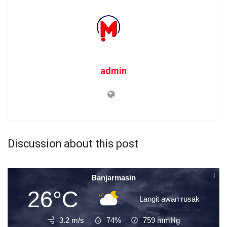
admin
Discussion about this post
Banjarmasin
26°C
Langit awan rusak
3.2 m/s
74%
759
mmHg