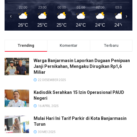
22:00
23:00
00:00
01:00
02:00
03:00
0
‹
›
26°C
25°C
25°C
24°C
24°C
24°C
2
Trending
Komentar
Terbaru
Warga Banjarmasin Laporkan Dugaan Penipuan
Janji Pernikahan, Mengaku Dirugikan Rp1,6
Miliar
22 DESEMBER 2025
Kadisdik Serahkan 15 Izin Operasional PAUD
Negeri
16 APRIL 2025
Mulai Hari Ini Tarif Parkir di Kota Banjarmasin
Turun
30 MEI 2025