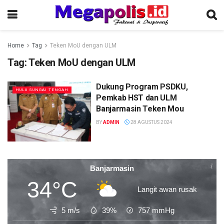
Home
Tag
Teken MoU dengan ULM
Tag:
Teken MoU dengan ULM
Dukung Program PSDKU,
HULU SUNGAI TENGAH
Pemkab HST dan ULM
Banjarmasin Teken Mou
BY
ADMIN
28 AGUSTUS 2024
Banjarmasin
34°C
Langit awan rusak
5 m/s
39%
757
mmHg