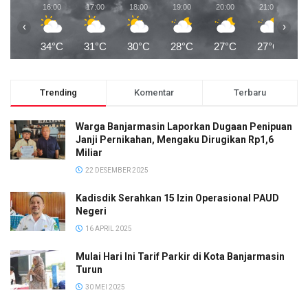
16:00
17:00
18:00
19:00
20:00
21:00
2
‹
›
34°C
31°C
30°C
28°C
27°C
27°C
2
Trending
Komentar
Terbaru
Warga Banjarmasin Laporkan Dugaan Penipuan
Janji Pernikahan, Mengaku Dirugikan Rp1,6
Miliar
22 DESEMBER 2025
Kadisdik Serahkan 15 Izin Operasional PAUD
Negeri
16 APRIL 2025
Mulai Hari Ini Tarif Parkir di Kota Banjarmasin
Turun
30 MEI 2025