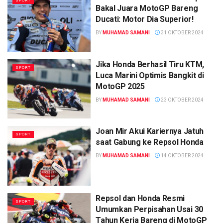
SPORT
Bakal Juara MotoGP Bareng
Ducati: Motor Dia Superior!
BY
MUHAMAD SAMANI
31 OKTOBER 2024
Jika Honda Berhasil Tiru KTM,
SPORT
Luca Marini Optimis Bangkit di
MotoGP 2025
BY
MUHAMAD SAMANI
23 OKTOBER 2024
Joan Mir Akui Kariernya Jatuh
SPORT
saat Gabung ke Repsol Honda
BY
MUHAMAD SAMANI
14 OKTOBER 2024
Repsol dan Honda Resmi
SPORT
Umumkan Perpisahan Usai 30
Tahun Kerja Bareng di MotoGP