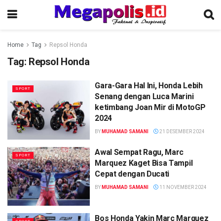
Home
Tag
Repsol Honda
Tag:
Repsol Honda
Gara-Gara Hal Ini, Honda Lebih
SPORT
Senang dengan Luca Marini
ketimbang Joan Mir di MotoGP
2024
BY
MUHAMAD SAMANI
21 DESEMBER 2024
Awal Sempat Ragu, Marc
SPORT
Marquez Kaget Bisa Tampil
Cepat dengan Ducati
BY
MUHAMAD SAMANI
11 NOVEMBER 2024
Bos Honda Yakin Marc Marquez