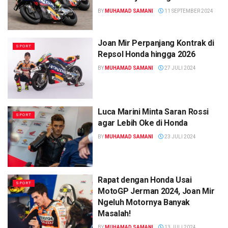
BY
MUHAMAD SAMANI
11 SEPTEMBER 2024
Joan Mir Perpanjang Kontrak di
SPORT
Repsol Honda hingga 2026
BY
MUHAMAD SAMANI
27 JULI 2024
Luca Marini Minta Saran Rossi
SPORT
agar Lebih Oke di Honda
BY
MUHAMAD SAMANI
23 JULI 2024
Rapat dengan Honda Usai
SPORT
MotoGP Jerman 2024, Joan Mir
Ngeluh Motornya Banyak
Masalah!
BY
MUHAMAD SAMANI
13 JULI 2024