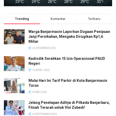
23°C
24°C
26°C
28°C
29°C
31°C
3
Trending
Komentar
Terbaru
Warga Banjarmasin Laporkan Dugaan Penipuan
Janji Pernikahan, Mengaku Dirugikan Rp1,6
Miliar
22 DESEMBER 2025
Kadisdik Serahkan 15 Izin Operasional PAUD
Negeri
16 APRIL 2025
Mulai Hari Ini Tarif Parkir di Kota Banjarmasin
Turun
30 MEI 2025
Jelang Penetapan Aditya di Pilkada Banjarbaru,
Fitnah Terarah untuk Vivi Zubedi!
20 SEPTEMBER 2024