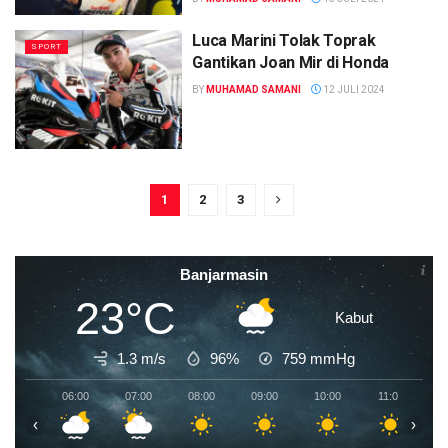
Luca Marini Tolak Toprak
SPORT
Gantikan Joan Mir di Honda
BY
MUHAMAD SAMANI
12 JULI 2024
1
2
3
Banjarmasin
23°C
Kabut
1.3 m/s
96%
759
mmHg
06:00
07:00
08:00
09:00
10:00
11:00
1
‹
›