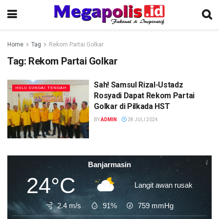
Home
Tag
Rekom Partai Golkar
Tag:
Rekom Partai Golkar
Sah! Samsul Rizal-Ustadz
HULU SUNGAI TENGAH
Rosyadi Dapat Rekom Partai
Golkar di Pilkada HST
BY
ADMIN
28 JULI 2024
Banjarmasin
24°C
Langit awan rusak
2.4 m/s
91%
759
mmHg