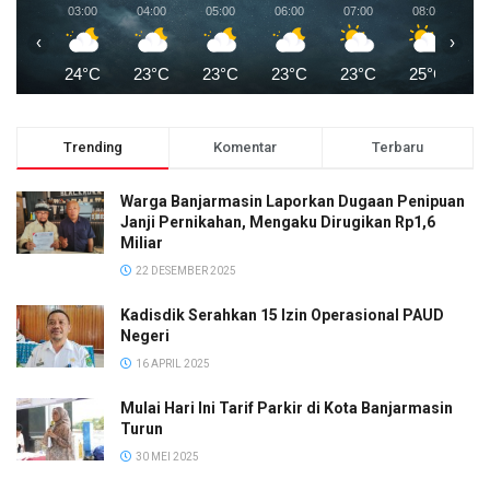
03:00
04:00
05:00
06:00
07:00
08:00
0
‹
›
24°C
23°C
23°C
23°C
23°C
25°C
2
Trending
Komentar
Terbaru
Warga Banjarmasin Laporkan Dugaan Penipuan
Janji Pernikahan, Mengaku Dirugikan Rp1,6
Miliar
22 DESEMBER 2025
Kadisdik Serahkan 15 Izin Operasional PAUD
Negeri
16 APRIL 2025
Mulai Hari Ini Tarif Parkir di Kota Banjarmasin
Turun
30 MEI 2025