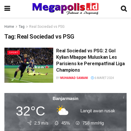
Home
Tag
Real Sociedad vs PSG
Tag:
Real Sociedad vs PSG
Real Sociedad vs PSG: 2 Gol
SPORT
Kylian Mbappe Muluskan Les
Parisiens ke Perempatfinal Liga
Champions
BY
MUHAMAD SAMANI
6 MARET 2024
Banjarmasin
32°C
Langit awan rusak
2.9 m/s
45%
758
mmHg