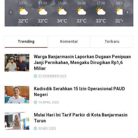
13:00
14:00
15:00
16:00
17:00
18:00
1
‹
›
32°C
33°C
34°C
33°C
33°C
31°C
2
Trending
Komentar
Terbaru
Warga Banjarmasin Laporkan Dugaan Penipuan
Janji Pernikahan, Mengaku Dirugikan Rp1,6
Miliar
22 DESEMBER 2025
Kadisdik Serahkan 15 Izin Operasional PAUD
Negeri
16 APRIL 2025
Mulai Hari Ini Tarif Parkir di Kota Banjarmasin
Turun
30 MEI 2025