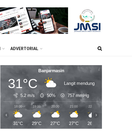
M
ADVERTORIAL
Banjarmasin
31°C
Langit mendung
5.2 m/s
50%
757
mmHg
18:00
19:00
20:00
21:00
22:00
23:00
00:0
‹
›
31°C
29°C
27°C
27°C
26°C
25°C
25°