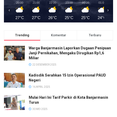
20:00
21:00
22:00
23:00
00:00
01:00
0
‹
›
27°C
27°C
26°C
25°C
25°C
24°C
2
Trending
Komentar
Terbaru
Warga Banjarmasin Laporkan Dugaan Penipuan
Janji Pernikahan, Mengaku Dirugikan Rp1,6
Miliar
22 DESEMBER 2025
Kadisdik Serahkan 15 Izin Operasional PAUD
Negeri
16 APRIL 2025
Mulai Hari Ini Tarif Parkir di Kota Banjarmasin
Turun
30 MEI 2025