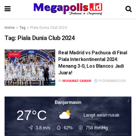
Home
Tag
Piala Dunia Club 2024
Tag:
Piala Dunia Club 2024
Real Madrid vs Pachuca di Final
SPORT
Piala Interkontinental 2024:
Menang 3-0, Los Blancos Jadi
Juara!
BY
MUHAMAD SAMANI
19 DESEMBER 2024
Banjarmasin
27°C
Langit awan rusak
3.8 m/s
62%
758
mmHg