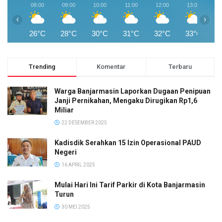
08:00
09:00
10:00
11:00
12:00
13:00
1
‹
›
26°C
28°C
30°C
31°C
32°C
33°C
3
Trending
Komentar
Terbaru
Warga Banjarmasin Laporkan Dugaan Penipuan
Janji Pernikahan, Mengaku Dirugikan Rp1,6
Miliar
22 DESEMBER 2025
Kadisdik Serahkan 15 Izin Operasional PAUD
Negeri
16 APRIL 2025
Mulai Hari Ini Tarif Parkir di Kota Banjarmasin
Turun
30 MEI 2025