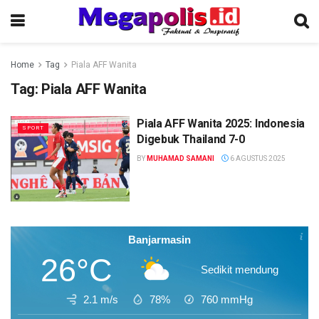
Home
Tag
Piala AFF Wanita
Tag:
Piala AFF Wanita
Piala AFF Wanita 2025: Indonesia
SPORT
Digebuk Thailand 7-0
BY
MUHAMAD SAMANI
6 AGUSTUS 2025
Banjarmasin
26°C
Sedikit mendung
2.1 m/s
78%
760
mmHg