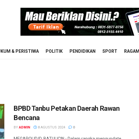
KUM & PERISTIWA
POLITIK
PENDIDIKAN
SPORT
RAGA
BPBD Tanbu Petakan Daerah Rawan
Bencana
BY
ADMIN
8 AGUSTUS 2024
0
MEGAPOLID.ID, BATULICIN - Dalam rangka mengupdate