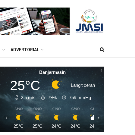
M
ADVERTORIAL
Banjarmasin
25°C
Langit cerah
2.5 m/s
79%
759
mmHg
23:00
00:00
01:00
02:00
03:00
04:00
05:0
‹
›
25°C
25°C
24°C
24°C
24°C
23°C
23°