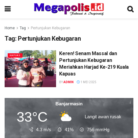
Home
Tag
Pertunjukan Kebugaran
Tag:
Pertunjukan Kebugaran
Keren! Senam Massal dan
KAPUAS
Pertunjukan Kebugaran
Meriahkan Harjad Ke-219 Kuala
Kapuas
BY
ADMIN
1 MEI 2025
Banjarmasin
33°C
Langit awan rusak
4.3 m/s
41%
756
mmHg