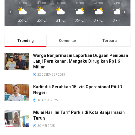
16:00
17:00
18:00
19:00
20:00
21:00
2
‹
›
33°C
33°C
31°C
29°C
27°C
27°C
2
Trending
Komentar
Terbaru
Warga Banjarmasin Laporkan Dugaan Penipuan
Janji Pernikahan, Mengaku Dirugikan Rp1,6
Miliar
22 DESEMBER 2025
Kadisdik Serahkan 15 Izin Operasional PAUD
Negeri
16 APRIL 2025
Mulai Hari Ini Tarif Parkir di Kota Banjarmasin
Turun
30 MEI 2025