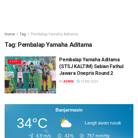
Home
Tag
Pembalap Yamaha Aditama
Tag:
Pembalap Yamaha Aditama
Pembalap Yamaha Aditama
SPORT
(STSJ KALTIM) Sabian Fathul
Jawara Oneprix Round 2
BY
ADMIN
14 MEI 2024
Banjarmasin
34°C
Langit awan rusak
4.9 m/s
41%
757
mmHg