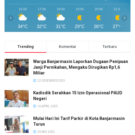
16:00
17:00
18:00
19:00
20:00
21:00
2
‹
›
34°C
32°C
31°C
29°C
28°C
27°C
2
Trending
Komentar
Terbaru
Warga Banjarmasin Laporkan Dugaan Penipuan
Janji Pernikahan, Mengaku Dirugikan Rp1,6
Miliar
22 DESEMBER 2025
Kadisdik Serahkan 15 Izin Operasional PAUD
Negeri
16 APRIL 2025
Mulai Hari Ini Tarif Parkir di Kota Banjarmasin
Turun
30 MEI 2025