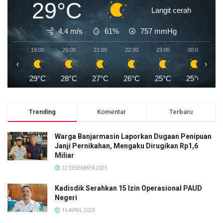
29°C
Langit cerah
4.4 m/s
61%
757
mmHg
19:00
20:00
21:00
22:00
23:00
00:00
0
‹
›
29°C
28°C
27°C
26°C
25°C
25°C
2
Trending
Komentar
Terbaru
Warga Banjarmasin Laporkan Dugaan Penipuan
Janji Pernikahan, Mengaku Dirugikan Rp1,6
Miliar
22 DESEMBER 2025
Kadisdik Serahkan 15 Izin Operasional PAUD
Negeri
16 APRIL 2025