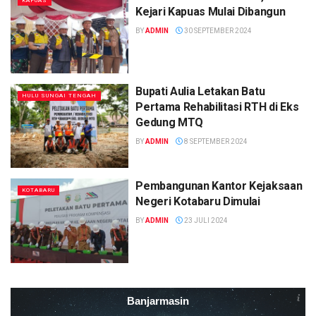
KAPUAS
Kejari Kapuas Mulai Dibangun
BY
ADMIN
30 SEPTEMBER 2024
Bupati Aulia Letakan Batu
HULU SUNGAI TENGAH
Pertama Rehabilitasi RTH di Eks
Gedung MTQ
BY
ADMIN
8 SEPTEMBER 2024
Pembangunan Kantor Kejaksaan
KOTABARU
Negeri Kotabaru Dimulai
BY
ADMIN
23 JULI 2024
Banjarmasin