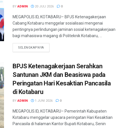
BY
ADMIN
20 JULI 2026
0
MEGAPOLIS.ID, KOTABARU– BPJS Ketenagakerjaan
Cabang Kotabaru menggelar sosialisasi mengenai
pentingnya perlindungan jaminan sosial ketenagakerjaan
bagi mahasiswa magang di Politeknik Kotabaru, ...
SELENGKAPNYA
BPJS Ketenagakerjaan Serahkan
Santunan JKM dan Beasiswa pada
Peringatan Hari Kesaktian Pancasila
di Kotabaru
BY
ADMIN
1 JUNI 2026
0
MEGAPOLIS.ID, KOTABARU– Pemerintah Kabupaten
Kotabaru menggelar upacara peringatan Hari Kesaktian
Pancasila di halaman Kantor Bupati Kotabaru, Senin