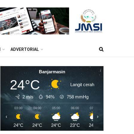
M
ADVERTORIAL
Banjarmasin
24°C
Langit cerah
2 m/s
94%
758
mmHg
03:00
04:00
05:00
06:00
07:00
08:00
09:0
‹
›
24°C
24°C
24°C
23°C
24°C
26°C
28°