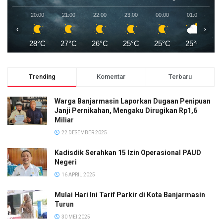
20:00
21:00
22:00
23:00
00:00
01:00
0
‹
›
28°C
27°C
26°C
25°C
25°C
25°C
2
Trending
Komentar
Terbaru
Warga Banjarmasin Laporkan Dugaan Penipuan
Janji Pernikahan, Mengaku Dirugikan Rp1,6
Miliar
22 DESEMBER 2025
Kadisdik Serahkan 15 Izin Operasional PAUD
Negeri
16 APRIL 2025
Mulai Hari Ini Tarif Parkir di Kota Banjarmasin
Turun
30 MEI 2025