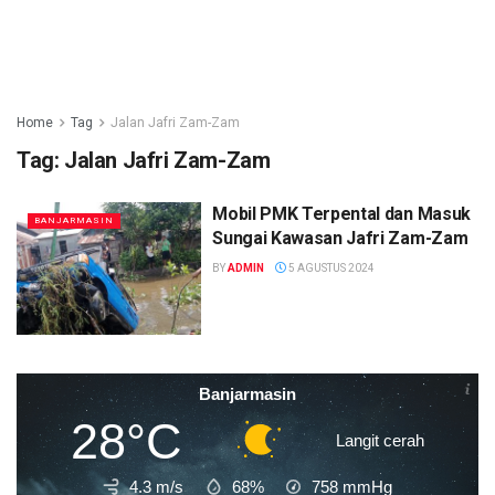
Home
Tag
Jalan Jafri Zam-Zam
Tag:
Jalan Jafri Zam-Zam
Mobil PMK Terpental dan Masuk
BANJARMASIN
Sungai Kawasan Jafri Zam-Zam
BY
ADMIN
5 AGUSTUS 2024
Banjarmasin
28°C
Langit cerah
4.3 m/s
68%
758
mmHg