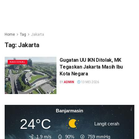
Home
Tag
Jakarta
Tag:
Jakarta
Gugatan UU IKN Ditolak, MK
NASIONAL
Tegaskan Jakarta Masih Ibu
Kota Negara
BY
ADMIN
13 MEI 2026
Banjarmasin
24°C
Langit cerah
1.9 m/s
90%
759
mmHg