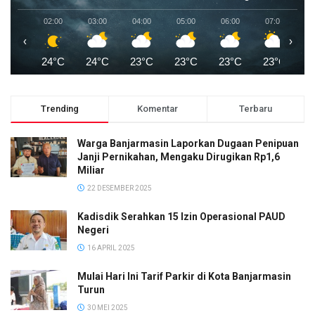
02:00
03:00
04:00
05:00
06:00
07:00
0
‹
›
24°C
24°C
23°C
23°C
23°C
23°C
2
Trending
Komentar
Terbaru
Warga Banjarmasin Laporkan Dugaan Penipuan
Janji Pernikahan, Mengaku Dirugikan Rp1,6
Miliar
22 DESEMBER 2025
Kadisdik Serahkan 15 Izin Operasional PAUD
Negeri
16 APRIL 2025
Mulai Hari Ini Tarif Parkir di Kota Banjarmasin
Turun
30 MEI 2025