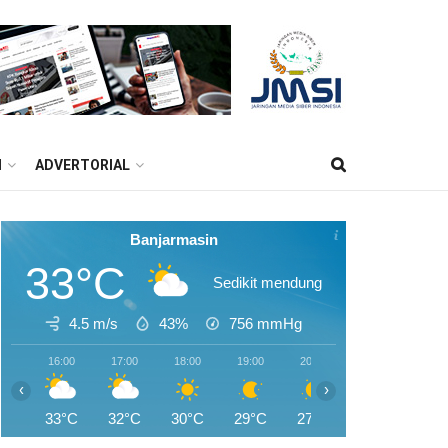
M
ADVERTORIAL
Banjarmasin
33°C
Sedikit mendung
4.5 m/s
43%
756
mmHg
16:00
17:00
18:00
19:00
20:00
21:00
22:0
‹
›
33°C
32°C
30°C
29°C
27°C
26°C
26°