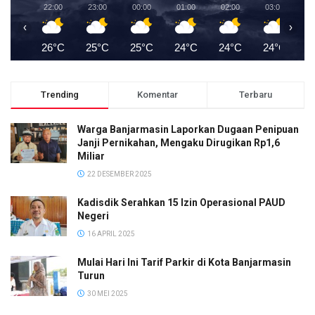
22:00
23:00
00:00
01:00
02:00
03:00
0
‹
›
26°C
25°C
25°C
24°C
24°C
24°C
2
Trending
Komentar
Terbaru
Warga Banjarmasin Laporkan Dugaan Penipuan
Janji Pernikahan, Mengaku Dirugikan Rp1,6
Miliar
22 DESEMBER 2025
Kadisdik Serahkan 15 Izin Operasional PAUD
Negeri
16 APRIL 2025
Mulai Hari Ini Tarif Parkir di Kota Banjarmasin
Turun
30 MEI 2025