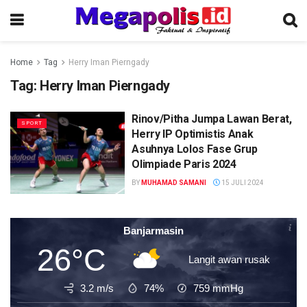
Home
Tag
Herry Iman Pierngady
Tag:
Herry Iman Pierngady
Rinov/Pitha Jumpa Lawan Berat,
SPORT
Herry IP Optimistis Anak
Asuhnya Lolos Fase Grup
Olimpiade Paris 2024
BY
MUHAMAD SAMANI
15 JULI 2024
Banjarmasin
26°C
Langit awan rusak
3.2 m/s
74%
759
mmHg