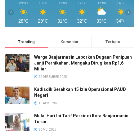
09:00
10:00
11:00
12:00
13:00
14:00
1
‹
›
28°C
29°C
31°C
32°C
33°C
34°C
3
Trending
Komentar
Terbaru
Warga Banjarmasin Laporkan Dugaan Penipuan
Janji Pernikahan, Mengaku Dirugikan Rp1,6
Miliar
22 DESEMBER 2025
Kadisdik Serahkan 15 Izin Operasional PAUD
Negeri
16 APRIL 2025
Mulai Hari Ini Tarif Parkir di Kota Banjarmasin
Turun
30 MEI 2025