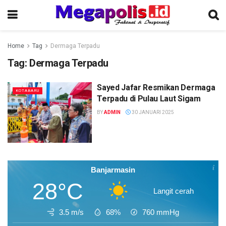
Home
Tag
Dermaga Terpadu
Tag:
Dermaga Terpadu
Sayed Jafar Resmikan Dermaga
KOTABARU
Terpadu di Pulau Laut Sigam
BY
ADMIN
30 JANUARI 2025
Banjarmasin
28°C
Langit cerah
3.5 m/s
68%
760
mmHg