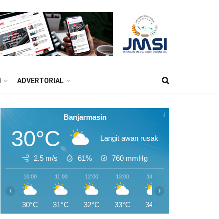
M
ADVERTORIAL
Banjarmasin
30°C
Langit awan rusak
2.5 m/s
61%
760
mmHg
10:00
11:00
12:00
13:00
14:00
15:00
16:0
‹
›
30°C
31°C
32°C
33°C
34°C
34°C
34°