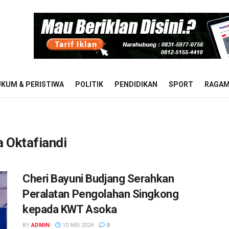
KUM & PERISTIWA
POLITIK
PENDIDIKAN
SPORT
RAGA
a Oktafiandi
Cheri Bayuni Budjang Serahkan
Peralatan Pengolahan Singkong
kepada KWT Asoka
BY
ADMIN
10 MEI 2024
0