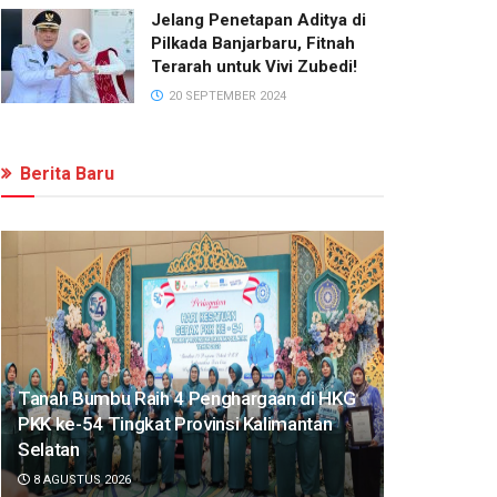
Jelang Penetapan Aditya di
Pilkada Banjarbaru, Fitnah
Terarah untuk Vivi Zubedi!
20 SEPTEMBER 2024
Berita Baru
Tanah Bumbu Raih 4 Penghargaan di HKG
PKK ke-54 Tingkat Provinsi Kalimantan
Selatan
8 AGUSTUS 2026