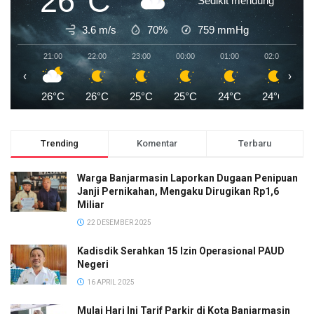
26°C
Sedikit mendung
3.6 m/s
70%
759
mmHg
21:00
22:00
23:00
00:00
01:00
02:00
0
‹
›
26°C
26°C
25°C
25°C
24°C
24°C
2
Trending
Komentar
Terbaru
Warga Banjarmasin Laporkan Dugaan Penipuan
Janji Pernikahan, Mengaku Dirugikan Rp1,6
Miliar
22 DESEMBER 2025
Kadisdik Serahkan 15 Izin Operasional PAUD
Negeri
16 APRIL 2025
Mulai Hari Ini Tarif Parkir di Kota Banjarmasin