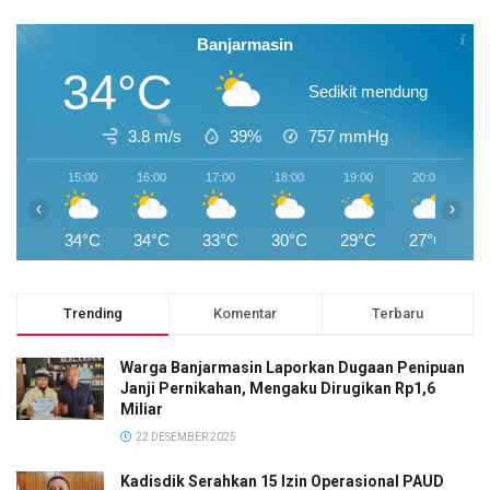
Banjarmasin
34°C
Sedikit mendung
3.8 m/s
39%
757
mmHg
15:00
16:00
17:00
18:00
19:00
20:00
2
‹
›
34°C
34°C
33°C
30°C
29°C
27°C
2
Trending
Komentar
Terbaru
Warga Banjarmasin Laporkan Dugaan Penipuan
Janji Pernikahan, Mengaku Dirugikan Rp1,6
Miliar
22 DESEMBER 2025
Kadisdik Serahkan 15 Izin Operasional PAUD