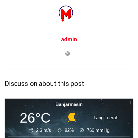
admin
Discussion about this post
Banjarmasin
26°C
Langit cerah
2.3 m/s
82%
760
mmHg