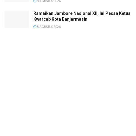
8 AGUSTUS 2026
Ramaikan Jambore Nasional XII, Ini Pesan Ketua
Kwarcab Kota Banjarmasin
8 AGUSTUS 2026
Janji Erick Thohir usai Timnas Indonesia
Tersingkir di Piala AFF 2026
8 AGUSTUS 2026
© 2022
Megapolis
- Banjarmasin Kalimantan Selatan.