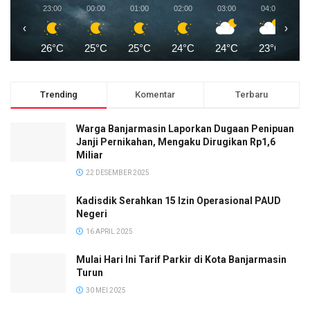
23:00
00:00
01:00
02:00
03:00
04:00
0
‹
›
26°C
25°C
25°C
24°C
24°C
23°C
2
Trending
Komentar
Terbaru
Warga Banjarmasin Laporkan Dugaan Penipuan
Janji Pernikahan, Mengaku Dirugikan Rp1,6
Miliar
22 DESEMBER 2025
Kadisdik Serahkan 15 Izin Operasional PAUD
Negeri
16 APRIL 2025
Mulai Hari Ini Tarif Parkir di Kota Banjarmasin
Turun
30 MEI 2025