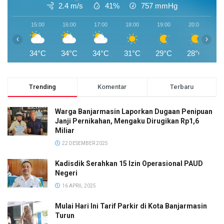
2.4 m/s
41%
757
mmHg
15:00
16:00
17:00
18:00
19:00
20:00
2
‹
›
34°C
34°C
34°C
31°C
29°C
28°C
2
Trending
Komentar
Terbaru
Warga Banjarmasin Laporkan Dugaan Penipuan
Janji Pernikahan, Mengaku Dirugikan Rp1,6
Miliar
22 DESEMBER 2025
Kadisdik Serahkan 15 Izin Operasional PAUD
Negeri
16 APRIL 2025
Mulai Hari Ini Tarif Parkir di Kota Banjarmasin
Turun