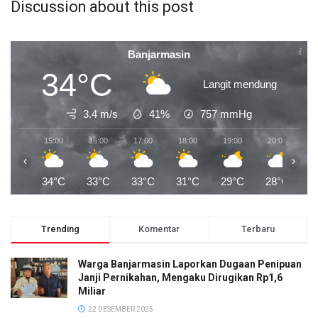
Discussion about this post
Banjarmasin
34°C
Langit mendung
3.4 m/s
41%
757
mmHg
15:00
16:00
17:00
18:00
19:00
20:00
2
‹
›
34°C
33°C
33°C
31°C
29°C
28°C
2
Trending
Komentar
Terbaru
Warga Banjarmasin Laporkan Dugaan Penipuan
Janji Pernikahan, Mengaku Dirugikan Rp1,6
Miliar
22 DESEMBER 2025