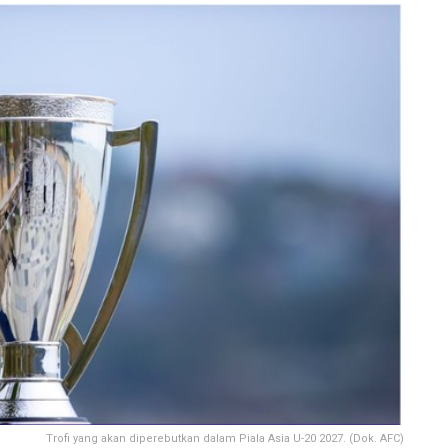
Trofi yang akan diperebutkan dalam Piala Asia U-20 2027. (Dok. AFC)