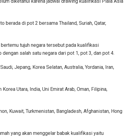
lum diketahui karena jadwal drawing kualifikasi Piala Asia
o berada di pot 2 bersama Thailand, Suriah, Qatar,
bertemu tujuh negara tersebut pada kualifikasi
engan salah satu negara dari pot 1, pot 3, dan pot 4.
audi, Jepang, Korea Selatan, Australia, Yordania, Iran,
orea Utara, India, Uni Emirat Arab, Oman, Filipina,
on, Kuwait, Turkmenistan, Bangladesh, Afghanistan, Hong
umah yang akan menggelar babak kualifikasi yaitu