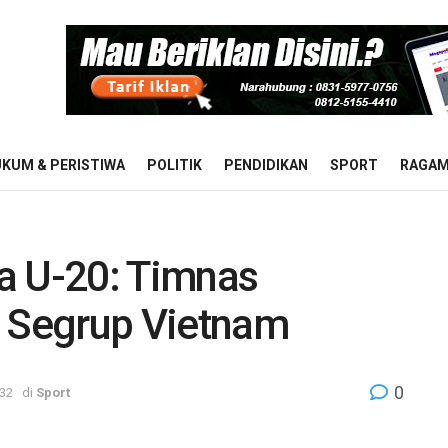
KUM & PERISTIWA
POLITIK
PENDIDIKAN
SPORT
RAGA
ia U-20: Timnas
l Segrup Vietnam
0
:32
di
Sport