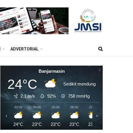
M
ADVERTORIAL
Banjarmasin
24°C
Sedikit mendung
2.1 m/s
92%
758
mmHg
03:00
04:00
05:00
06:00
07:00
08:00
09:0
‹
›
24°C
23°C
23°C
23°C
23°C
25°C
27°