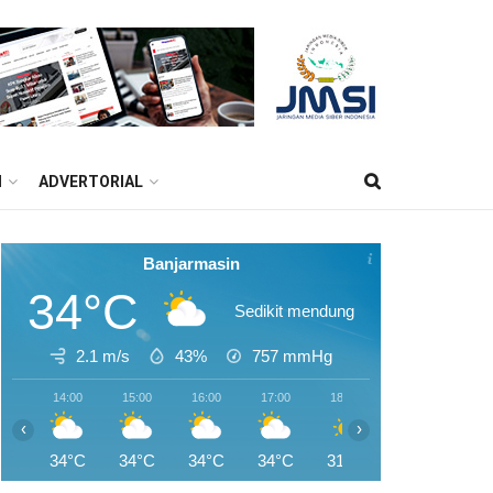
M
ADVERTORIAL
Banjarmasin
34°C
Sedikit mendung
2.1 m/s
43%
757
mmHg
14:00
15:00
16:00
17:00
18:00
19:00
20:0
‹
›
34°C
34°C
34°C
34°C
31°C
29°C
28°