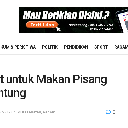
KUM & PERISTIWA
POLITIK
PENDIDIKAN
SPORT
RAGA
at untuk Makan Pisang
ntung
0
5 - 12:04
di
Kesehatan
,
Ragam