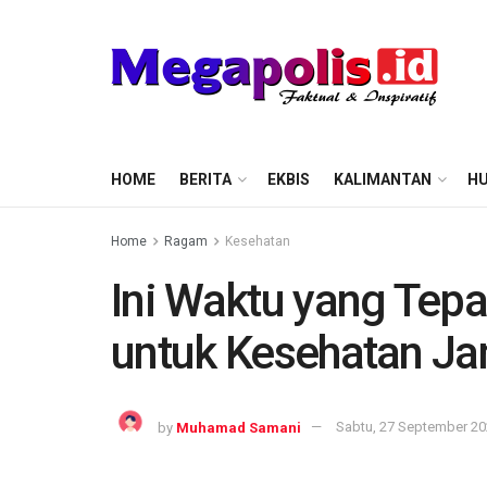
HOME
BERITA
EKBIS
KALIMANTAN
HU
Home
Ragam
Kesehatan
Ini Waktu yang Tep
untuk Kesehatan Ja
by
Muhamad Samani
Sabtu, 27 September 202