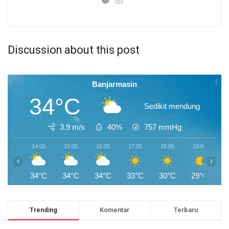
Discussion about this post
Banjarmasin
34°C
Sedikit mendung
3.9 m/s
40%
757
mmHg
14:00
15:00
16:00
17:00
18:00
19:00
2
‹
›
34°C
34°C
34°C
33°C
30°C
29°C
2
Trending
Komentar
Terbaru