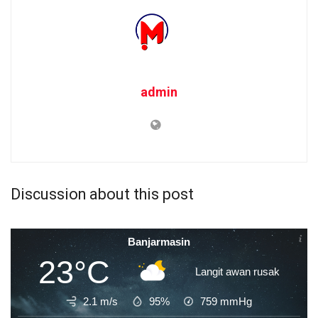
admin
Discussion about this post
Banjarmasin
23°C
Langit awan rusak
2.1 m/s
95%
759
mmHg