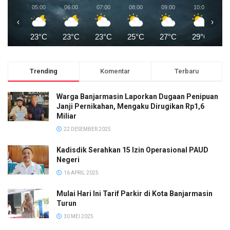
05:00
06:00
07:00
08:00
09:00
10:00
1
‹
›
23°C
23°C
23°C
25°C
27°C
29°C
3
Trending
Komentar
Terbaru
Warga Banjarmasin Laporkan Dugaan Penipuan
Janji Pernikahan, Mengaku Dirugikan Rp1,6
Miliar
22 DESEMBER 2025
Kadisdik Serahkan 15 Izin Operasional PAUD
Negeri
16 APRIL 2025
Mulai Hari Ini Tarif Parkir di Kota Banjarmasin
Turun
30 MEI 2025