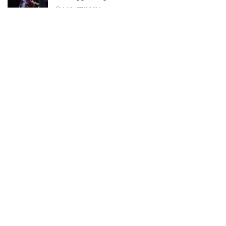
6 AGUSTUS 2026
© 2022
Megapolis
- Banjarmasin Kalimantan Selatan.
SOP Perlindungan Wartawan
Pedoman Media Siber
Kode Etik Wartawan
Tentang Kami