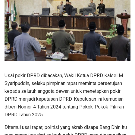
Usai pokir DPRD dibacakan, Wakil Ketua DPRD Kalsel M
Syaripuddin, selaku pimpinan rapat meminta persetujuan
kepada seluruh anggota dewan untuk menetapkan pokir
DPRD menjadi keputusan DPRD. Keputusan ini kemudian
diberi Nomor 4 Tahun 2024 tentang Pokok-Pokok Pikiran
DPRD Tahun 2025.
Ditemui usai rapat, politisi yang akrab disapa Bang Dhin itu