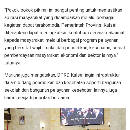
“Pokok-pokok pikiran ini sangat penting untuk memastikan
apirasi masyarakat yang disampaikan melalui berbagai
kegiatan dapat terakomodir. Pemerintah Provinsi Kalsel
diharapkan dapat meningkatkan kontribusi secara maksimal
kepada masyarakat, melalui berbagai program pelayanan
yang bersifat wajib, mulai dari pendidikan, kesehatan, sosial,
pemberdayaan masyarakat, ekonomi dan sektor lainnya,”
tuturnya.
Mariana juga mengatakan, DPRD Kalsel ingin infrastruktur
dalam bidang pendidikan dan kesehatan seperti bangunan
sekolah dan bangunan pelayanan kesehatan lainnya juga
harus menjadi prioritas bersama.