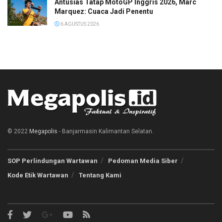
Antusias Tatap MotoGP Inggris 2026, Marc
Marquez: Cuaca Jadi Penentu
6 AGUSTUS 2026
© 2022
Megapolis
- Banjarmasin Kalimantan Selatan.
SOP Perlindungan Wartawan
Pedoman Media Siber
Kode Etik Wartawan
Tentang Kami