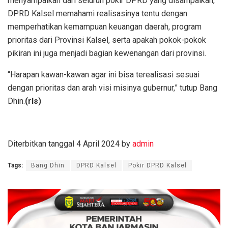
menyampaikan dari seluruh pokir DPRD yang disampaikan,
DPRD Kalsel memahami realisasinya tentu dengan
memperhatikan kemampuan keuangan daerah, program
prioritas dari Provinsi Kalsel, serta apakah pokok-pokok
pikiran ini juga menjadi bagian kewenangan dari provinsi.
“Harapan kawan-kawan agar ini bisa terealisasi sesuai
dengan prioritas dan arah visi misinya gubernur,” tutup Bang
Dhin.
(rls)
Diterbitkan tanggal 4 April 2024 by
admin
Tags:
Bang Dhin
DPRD Kalsel
Pokir DPRD Kalsel