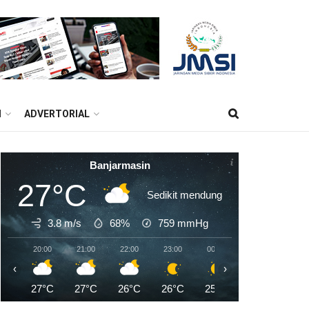
M
ADVERTORIAL
Banjarmasin
27°C
Sedikit mendung
3.8 m/s
68%
759
mmHg
20:00
21:00
22:00
23:00
00:00
01:00
02:0
‹
›
27°C
27°C
26°C
26°C
25°C
25°C
24°