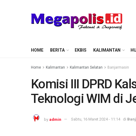
HOME
BERITA
EKBIS
KALIMANTAN
HU
Home
Kalimantan
Kalimantan Selatan
Banjarmasin
Komisi III DPRD Ka
Teknologi WIM di 
by
admin
Sabtu, 16 Maret 2024 - 11:14
di
Ban