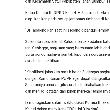
dan Kecamatan Satui Kabupaten Tanah Bumbu,” se
Ketua Komisi III DPRD Kalsel, H Sahrujani berk
diaplikasikan pada setiap jembatan timbang di Kal
“Di Tabalong kan saat ini sedang dibangun jembata
Selain itu, ruas jalan di Kalsel masuk kedalam ka
ton. Sehingga, angkutan yang bermuatan lebih dari
serta pengemudinya pun tak luput dari sorotannya
sudah dinonaktifkan.
“Klasifikasi jalan kita masih kelas 3, dengan angk
dengan Kementerian PUPR agar dapat ditingkatkan k
Seharusnya umur segitu sudah diistirahatkan trukn
dan menjadi catatan dari pihak mereka,” tandasnya
Ia menegaskan dalam waktu dekat Komisi III ak
Kalsel dalam menyikapi ODOL ini.
(rls/dna)