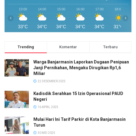
13:00
14:00
15:00
16:00
17:00
18:00
1
‹
›
33°C
34°C
34°C
34°C
34°C
31°C
2
Trending
Komentar
Terbaru
Warga Banjarmasin Laporkan Dugaan Penipuan
Janji Pernikahan, Mengaku Dirugikan Rp1,6
Miliar
22 DESEMBER 2025
Kadisdik Serahkan 15 Izin Operasional PAUD
Negeri
16 APRIL 2025
Mulai Hari Ini Tarif Parkir di Kota Banjarmasin
Turun
30 MEI 2025