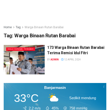
Home
Tag
Warga Binaan Rutan Barabai
Tag:
Warga Binaan Rutan Barabai
173 Warga Binaan Rutan Barabai
HULU SUNGAI TENGAH
Terima Remisi Idul Fitri
BY
ADMIN
12 APRIL 2024
Banjarmasin
33°C
Sedikit mendung
2.2 m/s
45%
758
mmHg