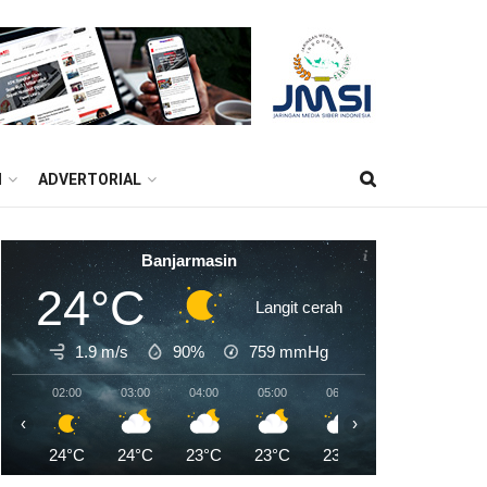
M
ADVERTORIAL
Banjarmasin
24°C
Langit cerah
1.9 m/s
90%
759
mmHg
02:00
03:00
04:00
05:00
06:00
07:00
08:0
‹
›
24°C
24°C
23°C
23°C
23°C
23°C
25°