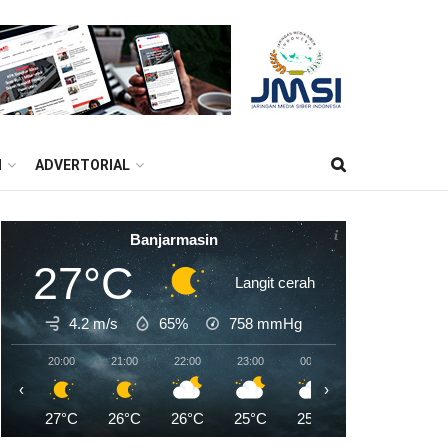
M
ADVERTORIAL
Banjarmasin
27°C
Langit cerah
4.2 m/s
65%
758
mmHg
20:00
21:00
22:00
23:00
00:00
01:00
02:0
‹
›
27°C
26°C
26°C
25°C
25°C
24°C
24°