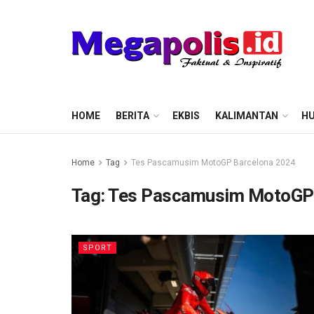
HOME
BERITA
EKBIS
KALIMANTAN
HU
Home
Tag
Tes Pascamusim MotoGP Barcelona 2024
Tag:
Tes Pascamusim MotoGP 
SPORT