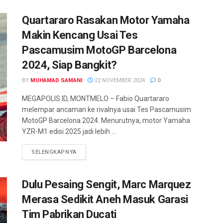
Quartararo Rasakan Motor Yamaha
Makin Kencang Usai Tes
Pascamusim MotoGP Barcelona
2024, Siap Bangkit?
BY
MUHAMAD SAMANI
22 NOVEMBER 2024
0
MEGAPOLIS.ID, MONTMELO – Fabio Quartararo
melempar ancaman ke rivalnya usai Tes Pascamusim
MotoGP Barcelona 2024. Menurutnya, motor Yamaha
YZR-M1 edisi 2025 jadi lebih ...
SELENGKAPNYA
Dulu Pesaing Sengit, Marc Marquez
Merasa Sedikit Aneh Masuk Garasi
Tim Pabrikan Ducati