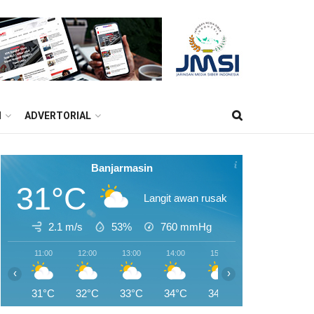
M
ADVERTORIAL
Banjarmasin
31°C
Langit awan rusak
2.1 m/s
53%
760
mmHg
11:00
12:00
13:00
14:00
15:00
16:00
17:0
‹
›
31°C
32°C
33°C
34°C
34°C
34°C
33°