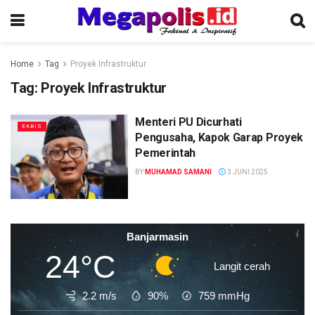
Home
Tag
Proyek Infrastruktur
Tag:
Proyek Infrastruktur
Menteri PU Dicurhati
EKBIS
Pengusaha, Kapok Garap Proyek
Pemerintah
BY
MUHAMAD SAMANI
3 JUNI 2025
Banjarmasin
24°C
Langit cerah
2.2 m/s
90%
759
mmHg