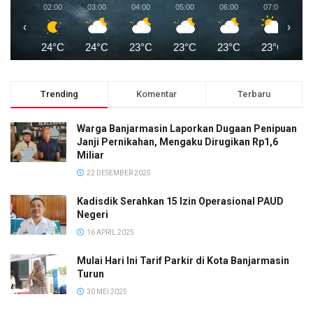
02:00
03:00
04:00
05:00
06:00
07:00
0
‹
›
24°C
24°C
23°C
23°C
23°C
23°C
2
Trending
Komentar
Terbaru
Warga Banjarmasin Laporkan Dugaan Penipuan
Janji Pernikahan, Mengaku Dirugikan Rp1,6
Miliar
22 DESEMBER 2025
Kadisdik Serahkan 15 Izin Operasional PAUD
Negeri
16 APRIL 2025
Mulai Hari Ini Tarif Parkir di Kota Banjarmasin
Turun
30 MEI 2025