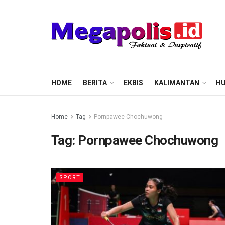
HOME
BERITA
EKBIS
KALIMANTAN
HU
Home
Tag
Pornpawee Chochuwong
Tag:
Pornpawee Chochuwong
SPORT