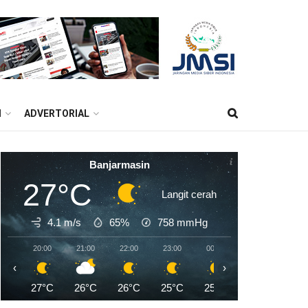
M
ADVERTORIAL
Banjarmasin
27°C
Langit cerah
4.1 m/s
65%
758
mmHg
20:00
21:00
22:00
23:00
00:00
01:00
02:0
‹
›
27°C
26°C
26°C
25°C
25°C
24°C
24°