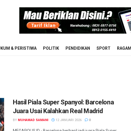
KUM & PERISTIWA
POLITIK
PENDIDIKAN
SPORT
RAGA
Hasil Piala Super Spanyol: Barcelona
Juara Usai Kalahkan Real Madrid
BY
MUHAMAD SAMANI
12 JANUARI 2026
0
MEGAPOLIS.ID - Barcelona berhasil jadi juara Piala Super