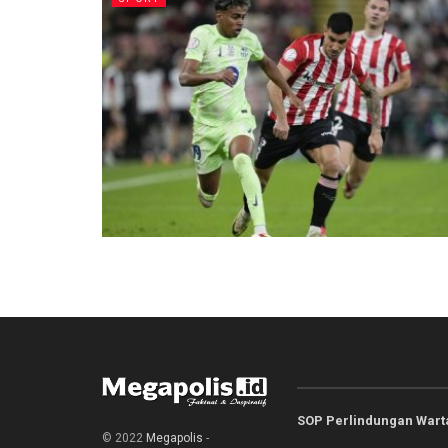
SOP Perlindungan War
© 2022
Megapolis
-