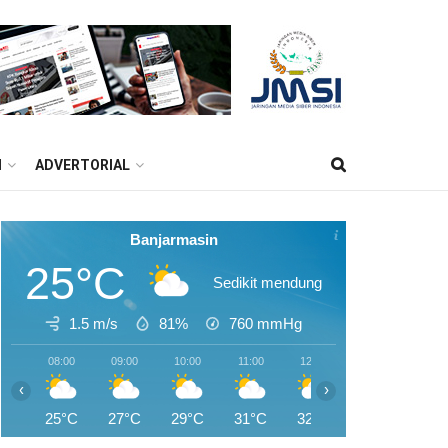
M
ADVERTORIAL
Banjarmasin
25°C
Sedikit mendung
1.5 m/s
81%
760
mmHg
08:00
09:00
10:00
11:00
12:00
13:00
14:0
‹
›
25°C
27°C
29°C
31°C
32°C
33°C
34°