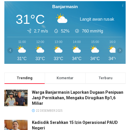
Banjarmasin
31°C
Langit awan rusak
2.7 m/s
52%
760
mmHg
11:00
12:00
13:00
14:00
15:00
16:00
1
‹
›
31°C
33°C
33°C
34°C
34°C
34°C
3
Trending
Komentar
Terbaru
Warga Banjarmasin Laporkan Dugaan Penipuan
Janji Pernikahan, Mengaku Dirugikan Rp1,6
Miliar
22 DESEMBER 2025
Kadisdik Serahkan 15 Izin Operasional PAUD
Negeri