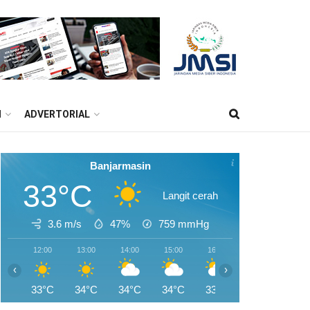
M
ADVERTORIAL
Banjarmasin
33°C
Langit cerah
3.6 m/s
47%
759
mmHg
12:00
13:00
14:00
15:00
16:00
17:00
18:0
‹
›
33°C
34°C
34°C
34°C
33°C
32°C
30°