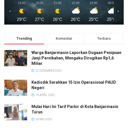
19:00
20:00
21:00
22:00
23:00
00:00
0
‹
›
29°C
27°C
26°C
26°C
25°C
25°C
2
Trending
Komentar
Terbaru
Warga Banjarmasin Laporkan Dugaan Penipuan
Janji Pernikahan, Mengaku Dirugikan Rp1,6
Miliar
22 DESEMBER 2025
Kadisdik Serahkan 15 Izin Operasional PAUD
Negeri
16 APRIL 2025
Mulai Hari Ini Tarif Parkir di Kota Banjarmasin
Turun
30 MEI 2025