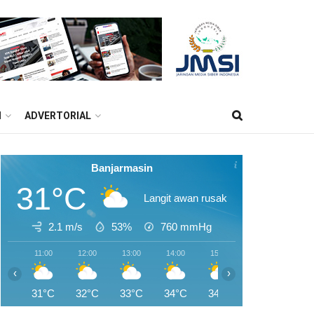
M
ADVERTORIAL
Banjarmasin
31°C
Langit awan rusak
2.1 m/s
53%
760
mmHg
11:00
12:00
13:00
14:00
15:00
16:00
17:0
‹
›
31°C
32°C
33°C
34°C
34°C
34°C
33°