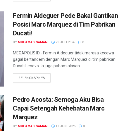
Fermin Aldeguer Pede Bakal Gantikan
Posisi Marc Marquez di Tim Pabrikan
Ducati!
BY
MUHAMAD SAMANI
29 JULI 2026
0
MEGAPOLIS.ID - Fermin Aldeguer tidak merasa kecewa
gagal bertandem dengan Marc Marquez di tim pabrikan
Ducati Lenovo. Ia juga paham alasan ...
SELENGKAPNYA
Pedro Acosta: Semoga Aku Bisa
Capai Setengah Kehebatan Marc
Marquez
BY
MUHAMAD SAMANI
17 JUNI 2026
0