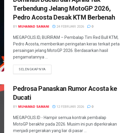
Terbendung Jelang MotoGP 2026,
Pedro Acosta Desak KTM Berbenah
BY
MUHAMAD SAMANI
24 FEBRUARI 2026
0
MEGAPOLIS.ID, BURIRAM – Pembalap Tim Red Bull KTM,
Pedro Acosta, memberikan peringatan keras terkait peta
persaingan jelang MotoGP 2026. Berdasarkan hasil
pengamatannya ...
SELENGKAPNYA
Pedrosa Panaskan Rumor Acosta ke
Ducati
BY
MUHAMAD SAMANI
12 FEBRUARI 2026
0
MEGAPOLIS.ID - Hampir semua kontrak pembalap
MotoGP berakhir pada 2026. Musim ini pun diperkirakan
menjadi pergerakan yang liar di pasar ...