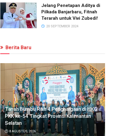
Jelang Penetapan Aditya di
Pilkada Banjarbaru, Fitnah
Terarah untuk Vivi Zubedi!
20 SEPTEMBER 2024
Berita Baru
Tanah Bumbu Raih 4 Penghargaan di HKG
PKK ke-54 Tingkat Provinsi Kalimantan
Selatan
8 AGUSTUS 2026