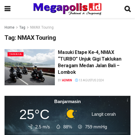
Home
Tag
NMAX Touring
Tag:
NMAX Touring
Masuki Etape Ke-4, NMAX
YAMAHA
“TURBO” Unjuk Gigi Taklukan
Beragam Medan Jalan Bali –
Lombok
BY
ADMIN
13 AGUSTUS 2024
Banjarmasin
25°C
Langit cerah
2.5 m/s
88%
759
mmHg