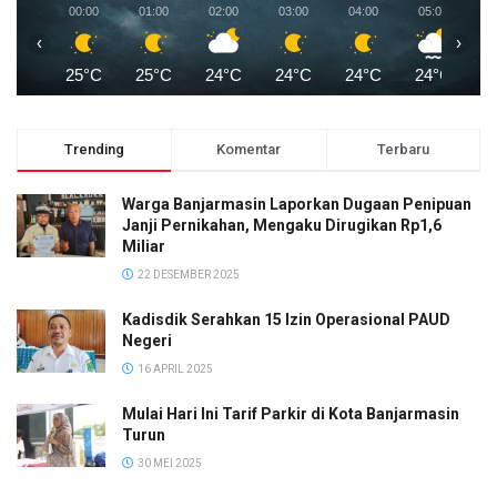
00:00
01:00
02:00
03:00
04:00
05:00
0
‹
›
25°C
25°C
24°C
24°C
24°C
24°C
2
Trending
Komentar
Terbaru
Warga Banjarmasin Laporkan Dugaan Penipuan
Janji Pernikahan, Mengaku Dirugikan Rp1,6
Miliar
22 DESEMBER 2025
Kadisdik Serahkan 15 Izin Operasional PAUD
Negeri
16 APRIL 2025
Mulai Hari Ini Tarif Parkir di Kota Banjarmasin
Turun
30 MEI 2025