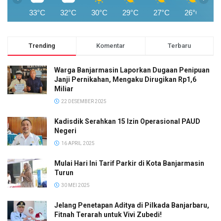
33°C
32°C
30°C
29°C
27°C
26°C
2
Trending
Komentar
Terbaru
Warga Banjarmasin Laporkan Dugaan Penipuan
Janji Pernikahan, Mengaku Dirugikan Rp1,6
Miliar
22 DESEMBER 2025
Kadisdik Serahkan 15 Izin Operasional PAUD
Negeri
16 APRIL 2025
Mulai Hari Ini Tarif Parkir di Kota Banjarmasin
Turun
30 MEI 2025
Jelang Penetapan Aditya di Pilkada Banjarbaru,
Fitnah Terarah untuk Vivi Zubedi!